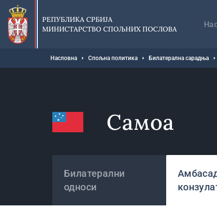
Прескочи
Гл
на
на
РЕПУБЛИКА СРБИЈА
главни
На
МИНИСТАРСТВО СПОЉНИХ ПОСЛОВА
део
садржаја
Мрвице
Насловна
Спољна политика
Билатерална сарадња
Самоа
Државе
Билатерални
Амбасад
односи
конзула