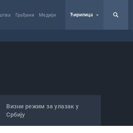
Ћирилица
штва
Грађани
Медији
Визни режим за улазак у
Србију