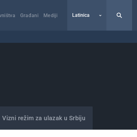
Latinica
vništva
Građani
Mediji
Vizni režim za ulazak u Srbiju