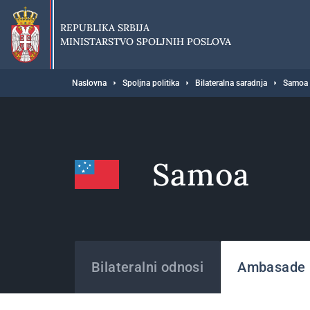
Preskoči
na
REPUBLIKA SRBIJA
glavni
MINISTARSTVO SPOLJNIH POSLOVA
deo
sadržaja
Breadcrumb
Naslovna
Spoljna politika
Bilateralna saradnja
Samoa
Samoa
Države
Bilateralni odnosi
Ambasade i