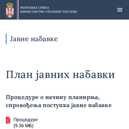
Прескочи
на
РЕПУБЛИКА СРБИЈА
МИНИСТАРСТВО СПОЉНИХ ПОСЛОВА
главни
део
садржаја
Јавне набавке
План јавних набавки
Процедуре о начину планирња,
спровођења поступка јавне набавке
Процедуре
(9.36 МБ)