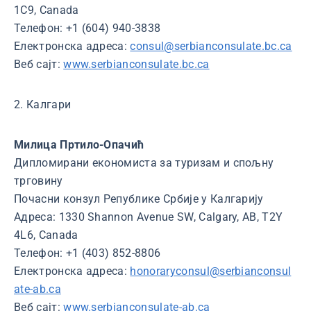
1C9, Canada
Телефон: +1 (604) 940-3838
Електронска адреса:
consul@serbianconsulate.bc.ca
Веб сајт:
www.serbianconsulate.bc.ca
2. Калгари
Милица Пртило-Опачић
Дипломирани економиста за туризам и спољну
трговину
Почасни конзул Републике Србије у Калгарију
Адреса: 1330 Shannon Avenue SW, Calgary, AB, T2Y
4L6, Canada
Телефон: +1 (403) 852-8806
Електронска адреса:
honoraryconsul@serbianconsul
ate-ab.ca
Веб сајт:
www.serbianconsulate-ab.ca