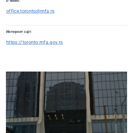
Е-маил:
office.toronto@mfa.rs
Интернет сајт:
https://toronto.mfa.gov.rs