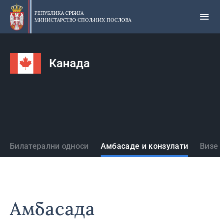
Прескочи
на
РЕПУБЛИКА СРБИЈА
МИНИСТАРСТВО СПОЉНИХ ПОСЛОВА
главни
део
садржаја
Канада
Државе
Билатерални односи
Амбасаде и конзулати
Визе
Амбасада