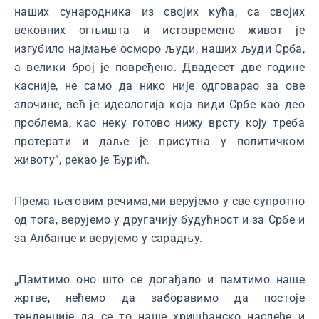
наших сународника из својих кућа, са својих
вековних огњишта и истовремено живот је
изгубило најмање осморо људи, наших људи Срба,
a велики број је повређено. Двадесет две године
касније, не само да нико није одговарао за ове
злочине, већ је идеологија која види Србе као део
проблема, као неку готово нижу врсту коју треба
протерати и даље је присутна у политичком
животу”, рекао је Ђурић.
Према његовим речима,ми верујемо у све супротно
од тога, верујемо у другачију будућност и за Србе и
за Албанце и верујемо у сарадњу.
„
Памтимо оно што се догађало и памтимо наше
жртве, нећемо да заборавимо да постоје
тенденције да се то наше хришћанско наслеђе и