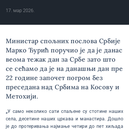
17. мар 2026.
Министар спољних послова Србије
Марко Ђурић поручио је да је данас
веома тежак дан за Србе зато што
се сећамо да је на данашњи дан пре
22 године започет погром без
преседана над Србима на Косову и
Метохији.
„
У само неколико сати спаљене су стотине наших
села, десетине наших цркава и манастира. Дошло
је до протеривања најмање четири до пет хиљада