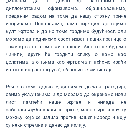
„
Mислим да је добро да наставимо са
дипломатским офанзивама, објашњавањима,
преданим радом на томе да нашу страну приче
испричамо. Понављамо, нама није циљ да гајимо
култ жртава и да на томе градимо будућност, али
морамо да подижемо свест изван наших граница о
томе кроз шта смо ми прошли. Ако то не будемо
чинили, други ће градити слику о нама као
џелатима, а о њима као жртвама и нећемо изаћи
из тог зачараног круга”, објаснио је министар.
Реч је о томе, додао је, да нам се десила трагедија,
свима укљученима и да морамо да окренемо нови
лист памтећи наше жртве и никада не
заборављајући спаљене цркве, манастире и сву ту
мржњу која се излила против нашег народа и коју
су неки спремни и данас да излију.