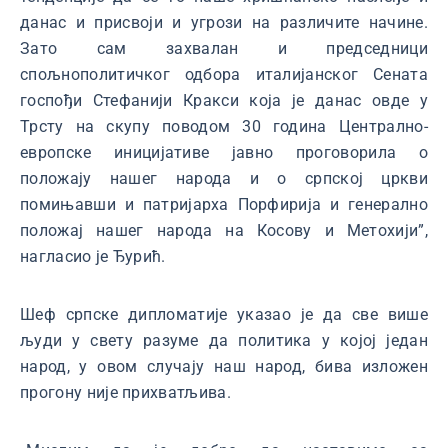
данас и присвоји и угрози на различите начине.
Зато сам захвалан и председници
спољнополитичког одбора италијанског Сената
госпођи Стефанији Кракси која је данас овде у
Трсту на скупу поводом 30 година Централно-
европске иницијативе јавно проговорила о
положају нашег народа и о српској цркви
помињавши и патријарха Порфирија и генерално
положај нашег народа на Косову и Метохији”,
нагласио је Ђурић.
Шеф српске дипломатије указао је да све више
људи у свету разуме да политика у којој један
народ, у овом случају наш народ, бива изложен
прогону није прихватљива.