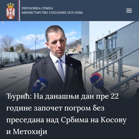
Прескочи
на
РЕПУБЛИКА СРБИЈА
МИНИСТАРСТВО СПОЉНИХ ПОСЛОВА
главни
део
садржаја
Ђурић: На данашњи дан пре 22
године започет погром без
преседана над Србима на Косову
и Метохији