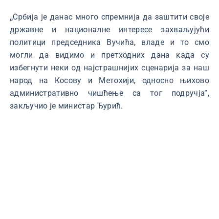
„
Србија је данас много спремнија да заштити своје
државне и националне интересе захваљујући
политици председника Вучића, владе и то смо
могли да видимо и претходних дана када су
избегнути неки од најстрашнијих сценарија за наш
народ на Косову и Метохији, односно њихово
административно чишћење са тог подручја”,
закључио је министар Ђурић.