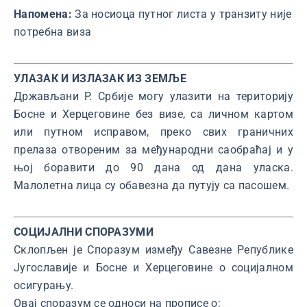
Напомена:
За носиоца путног листа у транзиту није
потребна виза
УЛАЗАК И ИЗЛАЗАК ИЗ ЗЕМЉЕ
Држављани Р. Србије могу улазити на територију
Босне и Херцеговине без визe, са личном картом
или путном исправом, преко свих граничних
прелаза отвореним за међународни саобраћај и у
њој боравити до 90 дана од дана уласка.
Малолетна лица су обавезна да путују са пасошем.
СОЦИЈАЛНИ СПОРАЗУМИ
Склопљен је Споразум између Савезне Републике
Југославије и Босне и Херцеговине о социјалном
осигурању.
Овај споразум се односи на прописе о: