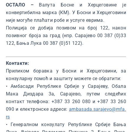
ОСТАЛО –
Валута Босне и Херцеговине је
конвертибилна марка (КМ). У Босни и Херцеговини
није могуће плаћати робе и услуге еврима.
Полиција се добија позивом на број 122, након
позивног броја за град (нпр. Сарајево 00 387 (0)33
122, Бања Лука 00 387 (0)51 122).
Контакти:
Приликом боравка у Босни и Херцеговини, за
конзуларну помоћ и заштиту можете се обратити:
• Амбасади Републике Србије у Сарајеву, Обала
Мака Диздара 3а, Сарајево, путем следећих
контакт телефона: +387 33 260 080 и +387 33 260
090 и електронске адресе:
ambasada.sarajevo@mfa.
rs
• Генералном конзулату Републике Србије Бања