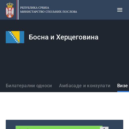
Прескочи
на
РЕПУБЛИКА СРБИЈА
МИНИСТАРСТВО СПОЉНИХ ПОСЛОВА
главни
део
садржаја
Босна и Херцеговина
Државе
Билатерални односи
Амбасаде и конзулати
Визе