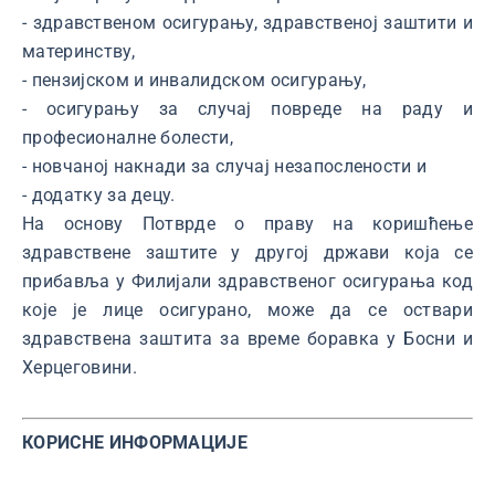
- здравственом осигурању, здравственој заштити и
материнству,
- пензијском и инвалидском осигурању,
- осигурању за случај повреде на раду и
професионалне болести,
- новчаној накнади за случај незапослености и
- додатку за децу.
На основу Потврде о праву на коришћење
здравствене заштите у другој држави која се
прибавља у Филијали здравственог осигурања код
које је лице осигурано, може да се оствари
здравствена заштита за време боравка у Босни и
Херцеговини.
КОРИСНЕ ИНФОРМАЦИЈЕ