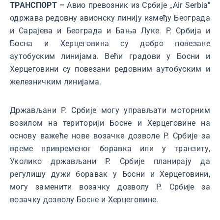
ТРАНСПОРТ –
Авио превозник из Србије „Air Serbia"
одржава редовну авионску линију између Београда
и Сарајева и Београда и Бања Луке. Р. Србија и
Босна и Херцеговина су добро повезане
аутобуским линијама. Већи градови у Босни и
Херцеговини су повезани редовним аутобуским и
железничким линијама.
Држављани Р. Србије могу управљати моторним
возилом на територији Босне и Херцеговине на
основу важеће нове возачке дозволе Р. Србије за
време привременог боравка или у транзиту,
Уколико држављани Р. Србије планирају да
регулишу дужи боравак у Босни и Херцеговини,
могу заменити возачку дозволу Р. Србије за
возачку дозволу Босне и Херцеговине.