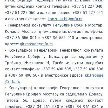
Лука, Војводе Радомира Путника 2, Бања Лука,
путем следећих контакт телефона: +387 51 227 040,
+387 51 227 060 и за хитне позиве: +387 51 227 041
и електронске адресе:
konzulat.bl@mfa.rs
• Генералном конзулату Републике Србије Мостар,
Конак 5, Мостар, путем следећих контакт телефона:
+387 36 556 001 и +387 36 555 910 и електронске
адресе:
gk.mostar@mfa.rs
• Конзуларној канцеларији Генералног конзулата
Републике Србије у Бањалуци са седиштем у
Требињу, Његошева 4, Требиње, путем следећих
контакт телефона: +387 59 490 505, +387 59 490 506
и +387 59 490 507 и електронске адресе:
kk.trebinje
@mfa.rs
• Конзуларној канцеларији Генералног конзулата
Републике Србије у Мостару са седиштем у Дрвару,
Титова бб, Дрвар, путем следећих контакт
телефона: +387 34 961 030 и +387 34 961 031 и