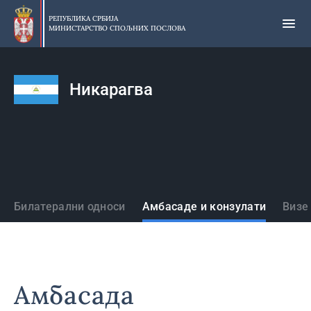
Прескочи
на
РЕПУБЛИКА СРБИЈА
МИНИСТАРСТВО СПОЉНИХ ПОСЛОВА
главни
део
садржаја
Никарагва
Државе
Билатерални односи
Амбасаде и конзулати
Визе
Амбасада