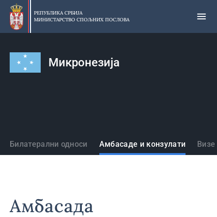
Прескочи
на
РЕПУБЛИКА СРБИЈА
МИНИСТАРСТВО СПОЉНИХ ПОСЛОВА
главни
део
садржаја
Микронезија
Државе
Билатерални односи
Амбасаде и конзулати
Визе
Амбасада