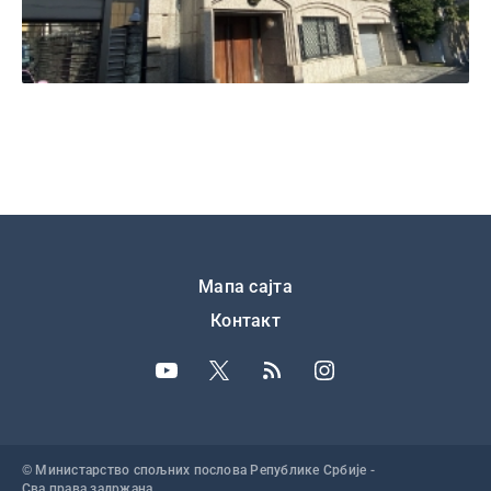
Подножје
Мапа сајта
Контакт
© Министарство спољних послова Републике Србије -
Сва права задржана