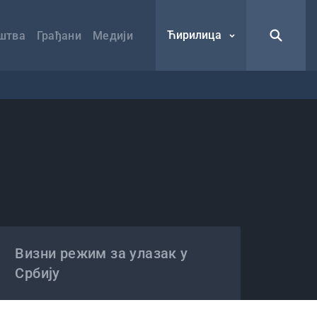
Ћирилица
штва
Грађани
Медији
Визни режим за улазак у
Србију