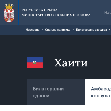
Прескочи
Гл
на
на
РЕПУБЛИКА СРБИЈА
главни
На
МИНИСТАРСТВО СПОЉНИХ ПОСЛОВА
део
садржаја
Мрвице
Насловна
Спољна политика
Билатерална сарадња
Хаити
Државе
Билатерални
Амбасад
односи
конзула