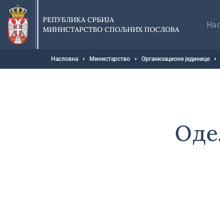
Прескочи
Гл
на
на
РЕПУБЛИКА СРБИЈА
главни
На
МИНИСТАРСТВО СПОЉНИХ ПОСЛОВА
део
садржаја
Мрвице
Насловна
Министарство
Организационе јединице
Оде