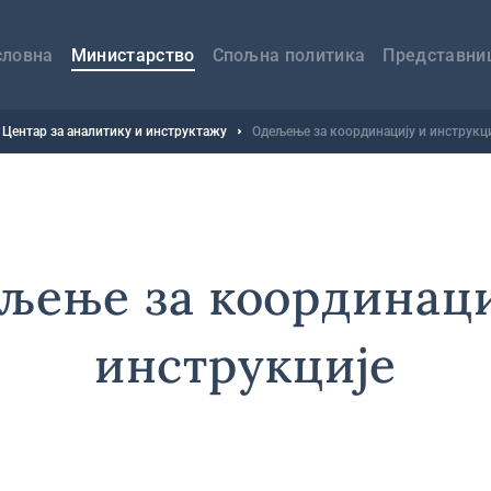
авна
вигација
словна
Министарство
Спољна политика
Представни
Центар за аналитику и инструктажу
Одељење за координацију и инструкц
љење за координаци
инструкције