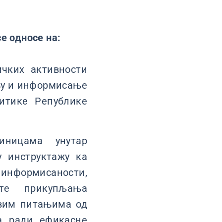
е односе на:
ичких активности
њу и информисање
итике Републике
иницама унутар
у инструктажу ка
 информисаности,
те прикупљања
свим питањима од
а ради ефикасне