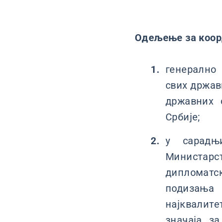
Одељење за коорд
генерално
свих држав
државних 
Србије;
у сарадњ
Министарс
дипломатск
подизања
најквалите
значаја з