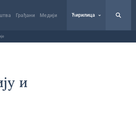
Ћирилица
штва
Грађани
Медији
ије
ју и