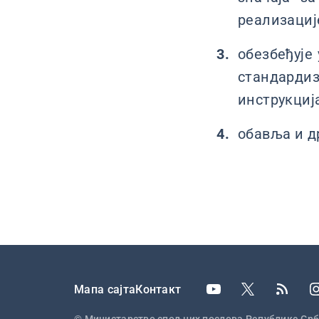
реализациј
обезбеђује
стандарди
инструкција
обавља и д
Подножје
Мапа сајта
Контакт