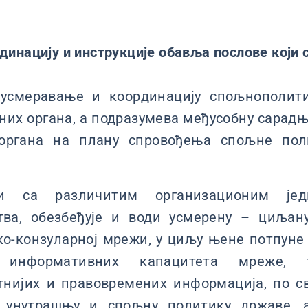
инацију и инструкције обавља послове који с
 усмеравање и координацију спољнополит
них органа, а подразумева међусобну сарад
органа на плану спровођења спољне пол
и са различитим организационим јед
тва, обезбеђује и води усмерену – циљан
о-конзуларној мрежи, у циљу њене потпуне
 информативних капацитета мреже, 
тнијих и правовремених информација, по 
а унутрашњу и спољну политику државе, 