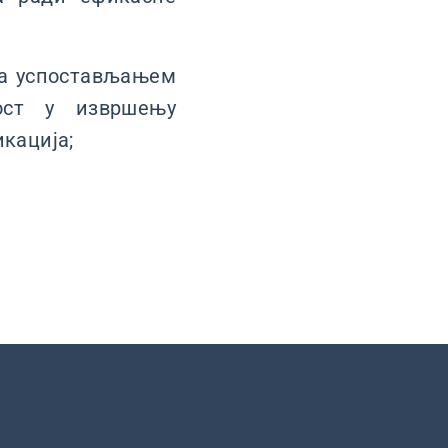
ва успостављањем
ност у извршењу
икација;