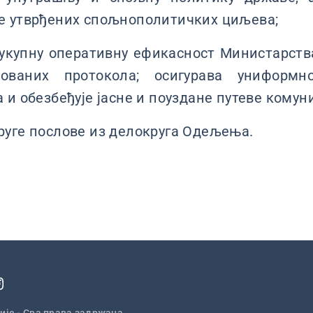
е утврђених спољнополитичких циљева;
 укупну оперативну ефикасност Министарст
зованих протокола; осигурава униформ
 и обезбеђује јасне и поуздане путеве комун
руге послове из делокруга Одељења.