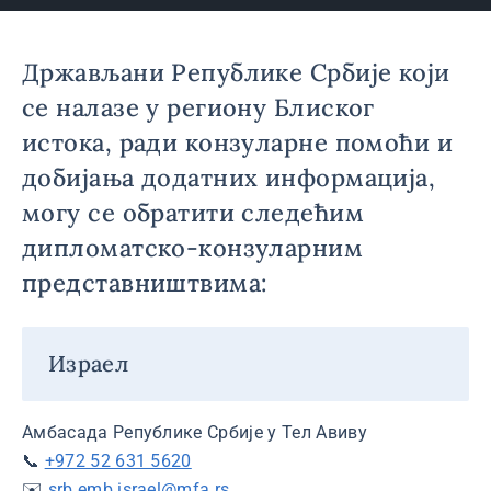
Држављани Републике Србије који
се налазе у региону Блиског
истока, ради конзуларне помоћи и
добијања додатних информација,
могу се обратити следећим
дипломатско-конзуларним
представништвима:
Израел
Амбасада Републике Србије у Тел Авиву
📞
+972 52 631 5620
✉️
srb.emb.israel@mfa.rs