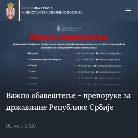
Прескочи
на
РЕПУБЛИКА СРБИЈА
МИНИСТАРСТВО СПОЉНИХ ПОСЛОВА
главни
део
садржаја
Важно обавештење - препоруке за
држављане Републике Србије
02. мар 2026.