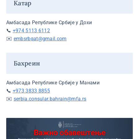
Катар
Амбасада Републике Србије у Дохи
📞
+974 5113 6112
✉️
embsrbqat@gmail.com
Бахреин
Амбасада Републике Србије у Манами
📞
+973 3833 8855
✉️
serbia.consular.bahrain@mfa.rs