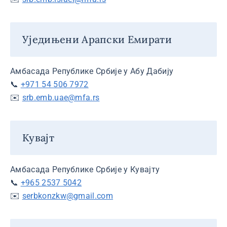
Уједињени Арапски Емирати
Амбасада Републике Србије у Абу Дабију
📞
+971 54 506 7972
✉️
srb.emb.uae@mfa.rs
Кувајт
Амбасада Републике Србије у Кувајту
📞
+965 2537 5042
✉️
serbkonzkw@gmail.com