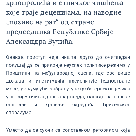
крвопролића и етничког чишћења
које траје деценијама, на наводне
„позиве на рат“ од стране
председника Републике Србије
Александра Вучића.
Овакав приступ није ништа друго до очигледан
покушај да се прикрије неуспех политике режима у
Приштини на међународној сцени, где све више
држава и институција преиспитује једностране
мере, укључујући забрану употребе српског језика
у оквиру очигледног апартхејда, нападе на српске
општине и кршење одредаба Бриселског
споразума.
Уместо да се суочи са сопственом реториком која