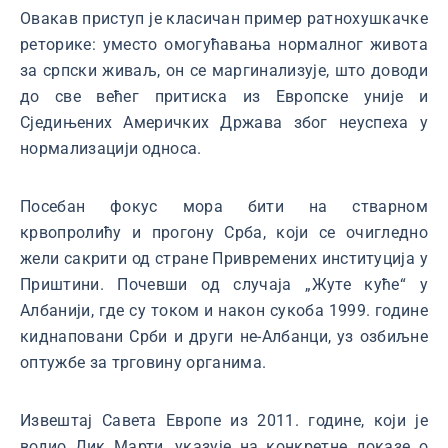
Овакав приступ је класичан пример ратнохушкачке
реторике: уместо омогућавања нормалног живота
за српски живаљ, он се маргинализује, што доводи
до све већег притиска из Европске уније и
Сједињених Америчких Држава због неуспеха у
нормализацији односа.
Посебан фокус мора бити на стварном
крвопролићу и прогону Срба, који се очигледно
жели сакрити од стране Привремених институција у
Приштини. Почевши од случаја „Жуте куће“ у
Албанији, где су током и након сукоба 1999. године
киднаповани Срби и други не-Албанци, уз озбиљне
оптужбе за трговину органима.
Извештај Савета Европе из 2011. године, који је
водио Дик Марти, указује на конкретне доказе о