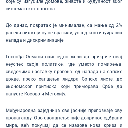
које су изгубиле домове, животе и будућност због
систематског прогона.
До данас, повратак је минималан, са мање од 2%
расељених који су се вратили, услед континуираних
напада и дискриминације.
Госпођа Османи очигледно жели да прикрије овај
неуспех своје политике, где уместо помирења,
сведочимо наставку прогона: од напада на српске
цркве, преко хапшења лидера Српске листе, до
економског притиска који приморава Србе да
напусте Косово и Метохију.
Међународна заједница све јасније препознаје ову
пропаганду. Ово саопштење није допринос одбрани
мира, већ покушај да се изазове нова криза и