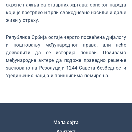
скрене пажња са стварних жртава: српског народа
који је претрпео и трпи свакодневно насиље и даље
живи у страху.
Република Србија остаје чврсто посвећена дијалогу
и поштовању међународног права, али неће
дозволити да се историја понови. Позивамо
међународне актере да подрже праведно решење
засновано на Резолуцији 1244 Савета безбедности
Уједињених нација и принципима помирења.
Подножје
Мапа сајта
Контакт