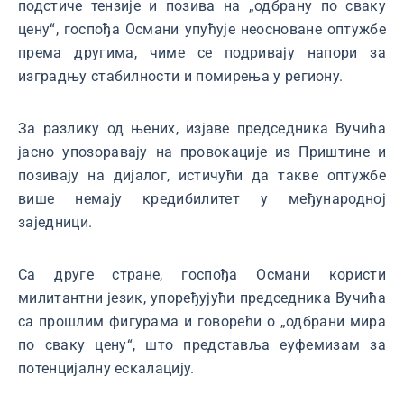
подстиче тензије и позива на „одбрану по сваку
цену“, госпођа Османи упућује неосноване оптужбе
према другима, чиме се подривају напори за
изградњу стабилности и помирења у региону.
За разлику од њених, изјаве председника Вучића
јасно упозоравају на провокације из Приштине и
позивају на дијалог, истичући да такве оптужбе
више немају кредибилитет у међународној
заједници.
Са друге стране, госпођа Османи користи
милитантни језик, упоређујући председника Вучића
са прошлим фигурама и говорећи о „одбрани мира
по сваку цену“, што представља еуфемизам за
потенцијалну ескалацију.