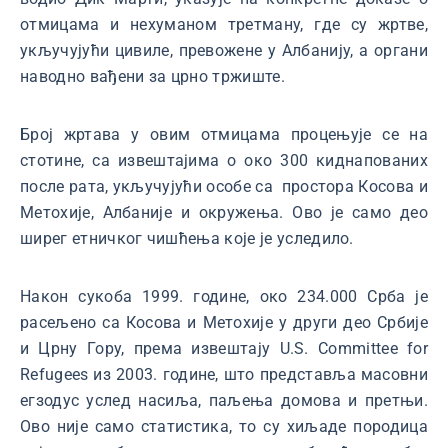
отмицама и нехуманом третману, где су жртве,
укључујући цивиле, превожене у Албанију, а органи
наводно вађени за црно тржиште.
Број жртава у овим отмицама процењује се на
стотине, са извештајима о око 300 киднапованих
после рата, укључујући особе са простора Косова и
Метохије, Албаније и окружења. Ово је само део
ширег етничког чишћења које је уследило.
Након сукоба 1999. године, око 234.000 Срба је
расељено са Косова и Метохије у други део Србије
и Црну Гору, према извештају U.S. Committee for
Refugees из 2003. године, што представља масовни
егзодус услед насиља, паљења домова и претњи.
Ово није само статистика, то су хиљаде породица