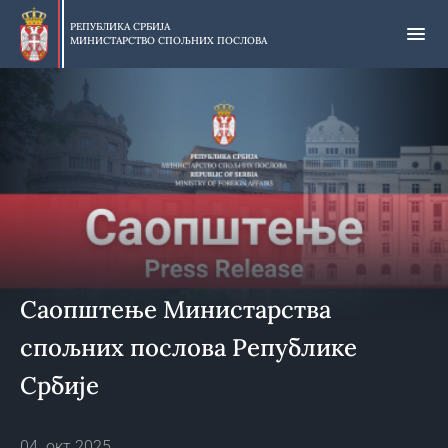
Прескочи
на
РЕПУБЛИКА СРБИЈА
МИНИСТАРСТВО СПОЉНИХ ПОСЛОВА
главни
део
садржаја
Саопштење Министарства
спољних послова Републике
Србије
04. окт 2025.