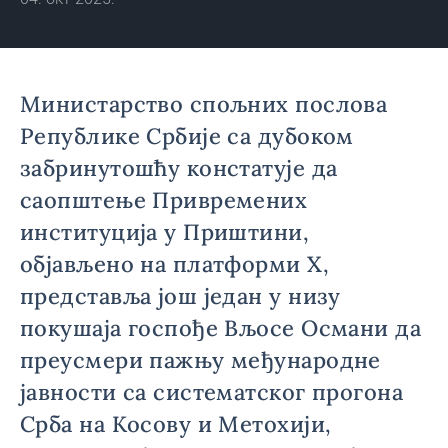
Министарство спољних послова
Републике Србије са дубоком
забринутошћу констатује да
саопштење Привремених
институција у Приштини,
објављено на платформи X,
представља још један у низу
покушаја госпође Вљосе Османи да
преусмери пажњу међународне
јавности са систематског прогона
Срба на Косову и Метохији,