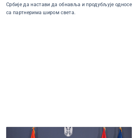
Србије да настави да обнавља и продубљује односе
са партнерима широм света.