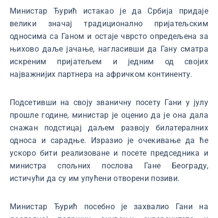
Министар Ђурић истакао је да Србија придаје
велики значај традиционално пријатељским
односима са Ганом и остаје чврсто опредељена за
њихово даље јачање, нагласивши да Гану сматра
искреним пријатељем и једним од својих
најважнијих партнера на афричком континенту.
Подсетивши на своју званичну посету Гани у јулу
прошле године, министар је оценио да је она дала
снажан подстицај даљем развоју билатералних
односа и сарадње. Изразио је очекивање да ће
ускоро бити реализоване и посете председника и
министра спољних послова Гане Београду,
истичући да су им упућени отворени позиви.
Министар Ђурић посебно је захвалио Гани на