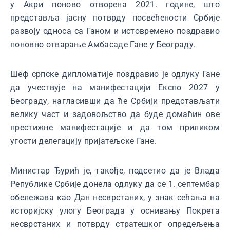
у Акри поново отворена 2021. године, што
представља јасну потврду посвећености Србије
развоју односа са Ганом и истовремено поздравио
поновно отварање Амбасаде Гане у Београду.
Шеф српске дипломатије поздравио је одлуку Гане
да учествује на манифестацији Експо 2027 у
Београду, нагласивши да ће Србији представљати
велику част и задовољство да буде домаћин ове
престижне манифестације и да том приликом
угости делегацију пријатељске Гане.
Министар Ђурић је, такође, подсетио да је Влада
Републике Србије донела одлуку да се 1. септембар
обележава као Дан несврстаних, у знак сећања на
историјску улогу Београда у оснивању Покрета
несврстаних и потврду стратешког опредељења