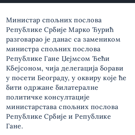
Министар спољних послова
Републике Србије Марко Ђурић
разговарао је данас са замеником
министра спољних послова
Републике Гане Џејмсом Ђећи
Кбејсоном, чија делегација борави
у посети Београду, у оквиру које ће
бити одржане билатералне
политичке консултације
министарстава спољних послова
Републике Србије и Републике
Гане.