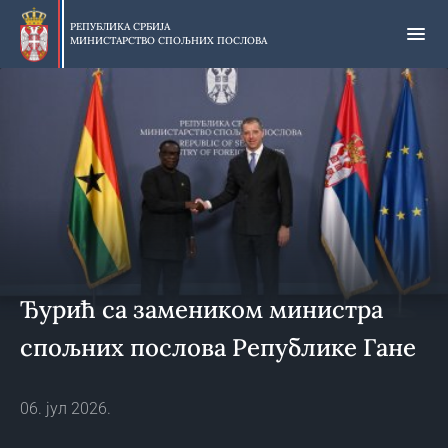
Прескочи
на
РЕПУБЛИКА СРБИЈА
МИНИСТАРСТВО СПОЉНИХ ПОСЛОВА
главни
део
садржаја
Ђурић са замеником министра
спољних послова Републике Гане
06. јул 2026.