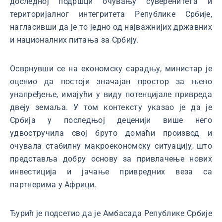
доследној подршци очувању суверенитета и
територијалног интегритета Републике Србије,
нагласивши да је то једно од најважнијих државних
и националних питања за Србију.
Осврнувши се на економску сарадњу, министар је
оценио да постоји значајан простор за њено
унапређење, имајући у виду потенцијале привреда
двеју земаља. У том контексту указао је да је
Србија у последњој деценији више него
удвостручила свој бруто домаћи производ и
очувала стабилну макроекономску ситуацију, што
представља добру основу за привлачење нових
инвестиција и јачање привредних веза са
партнерима у Африци.
Ђурић је подсетио да је Амбасада Републике Србије