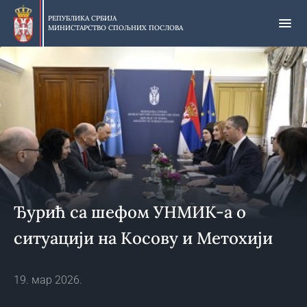
Прескочи
на
РЕПУБЛИКА СРБИЈА
МИНИСТАРСТВО СПОЉНИХ ПОСЛОВА
главни
део
садржаја
Ђурић са шефом УНМИК-а о
ситуацији на Косову и Метохији
19. мар 2026.