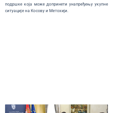
подршке која може допринети унапређењу укупне
ситуације на Косову и Метохији.