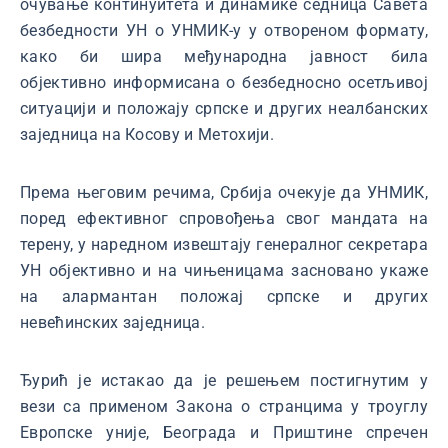
очување континуитета и динамике седница Савета
безбедности УН о УНМИК-у у отвореном формату,
како би шира међународна јавност била
објективно информисана о безбедносно осетљивој
ситуацији и положају српске и других неалбанских
заједница на Косову и Метохији.
Према његовим речима, Србија очекује да УНМИК,
поред ефективног спровођења свог мандата на
терену, у наредном извештају генералног секретара
УН објективно и на чињеницама засновано укаже
на алармантан положај српске и других
невећинских заједница.
Ђурић је истакао да је решењем постигнутим у
вези са применом Закона о странцима у троуглу
Европске уније, Београда и Приштине спречен