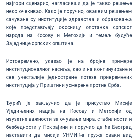
најгори сценарио, нагласивши да је такво решење
неко очекивао. Како је поручио, оваквим решењем
сачуване су институције здравства и образовања
које представљају окосницу опстанка српског
народа на Косову и Метохији и темељ будуће
Заједнице српских општина.
Истовремено, указао је на бројне примере
институционалног насиља, као и на континуиране и
све учесталије једностране потезе привремених
институција у Приштини усмерене против Срба.
Ђурић је закључио да је присуство Мисије
Уједињених нација на Косову и Метохији од
изузетне важности за очување мира, стабилности и
безбедности у Покрајини и поручио да ће Београд
наставити да мисији УНМИК-а пружа сваки вид