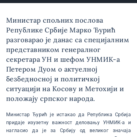
Министар спољних послова
Републике Србије Марко Ђурић
разговарао је данас са специјалним
представником генералног
секретара УН и шефом УНМИК-а
Петером Дуом о актуелној
безбедносној и политичкој
ситуацији на Косову и Метохији и
положају српског народа.
Министар Ђурић је истакао да Република Србија
придаје изузетну важност деловању УНМИК-а и
нагласио да је за Србију од великог значаја