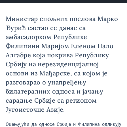
Министар спољних послова Марко
Ђурић састао се данас са
амбасадорком Републике
Филипини Маријом Еленом Пало
Алгабре којa покрива Републику
Србију на нерезиденцијалној
основи из Мађарске, са којом је
разговарао о унапређењу
билатералних односа и јачању
сарадње Србије са регионом
Југоисточне Азије.
Оцењујући да односе Србије и Филипина одликују