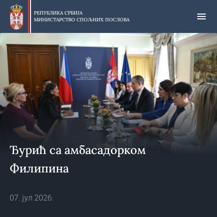
Прескочи
на
РЕПУБЛИКА СРБИЈА
МИНИСТАРСТВО СПОЉНИХ ПОСЛОВА
главни
део
садржаја
Ђурић са амбасадорком
Филипина
07. јул 2026.