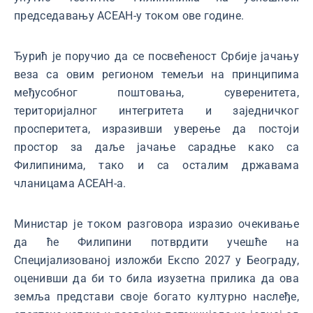
председавању АСЕАН-у током ове године.
Ђурић је поручио да се посвећеност Србије јачању
веза са овим регионом темељи на принципима
међусобног поштовања, суверенитета,
територијалног интегритета и заједничког
просперитета, изразивши уверење да постоји
простор за даље јачање сарадње како са
Филипинима, тако и са осталим државама
чланицама АСЕАН-а.
Министар је током разговора изразио очекивање
да ће Филипини потврдити учешће на
Специјализованој изложби Експо 2027 у Београду,
оценивши да би то била изузетна прилика да ова
земља представи своје богато културно наслеђе,