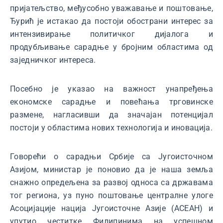
пријатељство, међусобно уважавање и поштовање,
Ђурић је истакао да постоји обострани интерес за
интензивирање политичког дијалога и
продубљивање сарадње у бројним областима од
заједничког интереса.
Посебно је указао на важност унапређења
економске сарадње и повећања трговинске
размене, нагласивши да значајан потенцијал
постоји у областима нових технологија и иновација.
Говорећи о сарадњи Србије са Југоисточном
Азијом, министар је поновио да је наша земља
снажно опредељена за развој односа са државама
тог региона, уз пуно поштовање централне улоге
Асоцијације нација Југоисточне Азије (АСЕАН) и
упутио честитке Филипинима на успешном