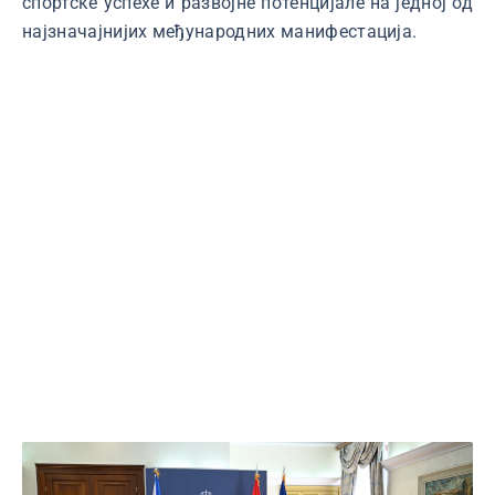
спортске успехе и развојне потенцијале на једној од
најзначајнијих међународних манифестација.