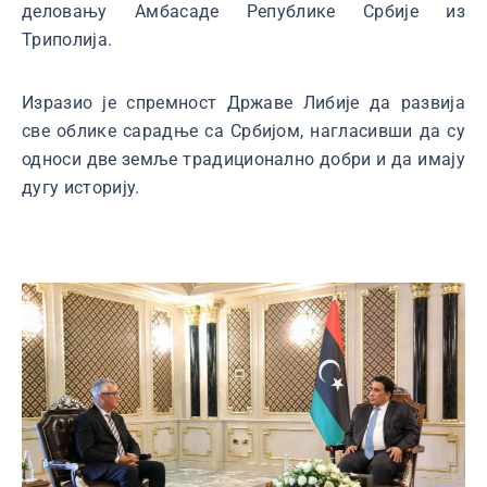
деловању Амбасаде Републике Србије из
Триполија.
Изразио је спремност Државе Либије да развија
све облике сарадње са Србијом, нагласивши да су
односи две земље традиционално добри и да имају
дугу историју.