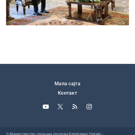
Подножје
Мапа сајта
Контакт
© Министарство спољних послова Републике Србије -