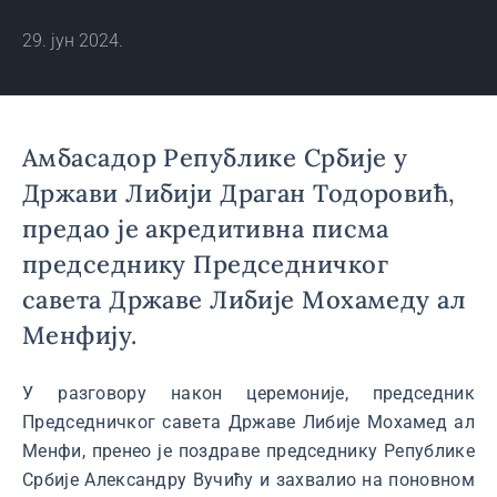
29. јун 2024.
Амбасадор Републике Србије у
Држави Либији Драган Тодоровић,
предао је акредитивна писма
председнику Председничког
савета Државе Либије Мохамеду ал
Менфију.
У разговору након церемоније, председник
Председничког савета Државе Либије Мохамед ал
Менфи, пренео је поздраве председнику Републике
Србије Александру Вучићу и захвалио на поновном