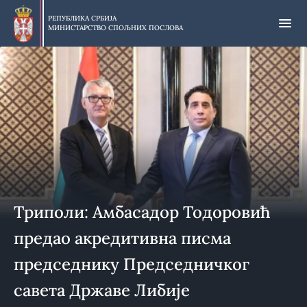
Прескочи
на
РЕПУБЛИКА СРБИЈА
МИНИСТАРСТВО СПОЉНИХ ПОСЛОВА
главни
део
садржаја
Триполи: Амбасадор Тодоровић
предао акредитивна писма
председнику Председничког
савета Државе Либије