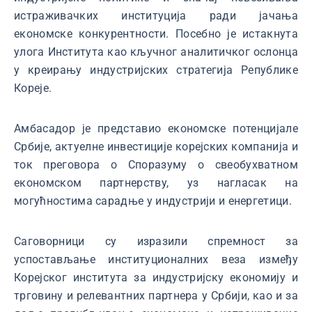
истраживачких институција ради јачања
економске конкурентности. Посебно је истакнута
улога Института као кључног аналитичког ослонца
у креирању индустријских стратегија Републике
Кореје.
Амбасадор је представио економске потенцијале
Србије, актуелне инвестиције корејских компанија и
ток преговора о Споразуму о свеобухватном
економском партнерству, уз нагласак на
могућностима сарадње у индустрији и енергетици.
Саговорници су изразили спремност за
успостављање институционалних веза између
Корејског института за индустријску економију и
трговину и релевантних партнера у Србији, као и за