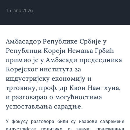
15. апр 2026.
Амбасадор Републике Србије у
Републици Кореји Немања Грбић
примио је у Амбасади председника
Корејског института за
индустријску економију и
трговину, проф. др Квон Нам-хуна,
и разговарао о могућностима
успостављања сарадње.
У фокусу разговора били су изазови савремене
индустријске политике и значај повезивања