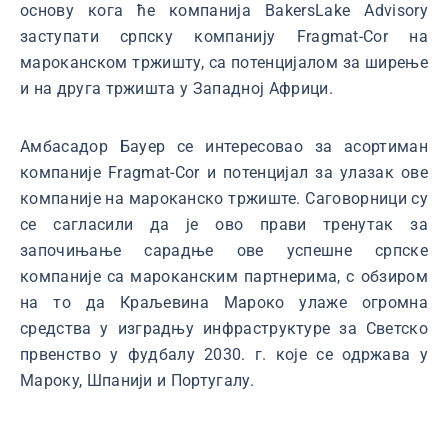
основу кога ће компанија BakersLake Advisory
заступати српску компанију Fragmat-Cor на
мароканском тржишту, са потенцијалом за ширење
и на друга тржишта у Западној Африци.
Амбасадор Бауер се интересовао за асортиман
компаније Fragmat-Cor и потенцијал за улазак ове
компаније на мароканско тржиште. Саговорници су
се сагласили да је ово прави тренутак за
започињање сарадње ове успешне српске
компаније са мароканским партнерима, с обзиром
на то да Краљевина Мароко улаже огромна
средства у изградњу инфраструктуре за Светско
првенство у фудбалу 2030. г. које се одржава у
Мароку, Шпанији и Португалу.