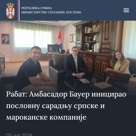
Прескочи
на
РЕПУБЛИКА СРБИЈА
МИНИСТАРСТВО СПОЉНИХ ПОСЛОВА
главни
део
садржаја
Рабат: Амбасадор Бауер иницирао
пословну сарадњу српске и
мароканске компаније
03. јул 2026.