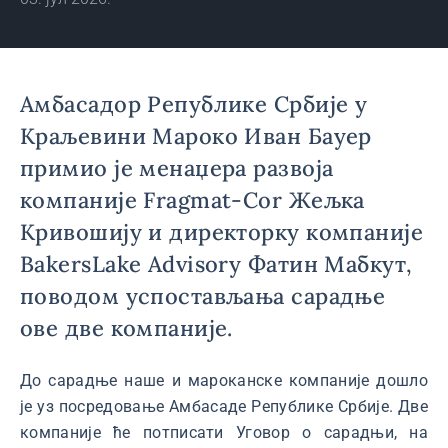
Амбасадор Републике Србије у
Краљевини Мароко Иван Бауер
примио је менаџера развоја
компаније Fragmat-Cor Жељка
Кривошију и директорку компаније
BakersLake Advisory Фатин Мабкут,
поводом успостављања сарадње
ове две компаније.
До сарадње наше и мароканске компаније дошло
је уз посредовање Aмбасаде Републике Србије. Две
компаније ће потписати Уговор о сарадњи, на