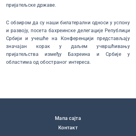
пријатељске државе.
С обзиром да су наши билатерални односи у успону
и развоју, посета бахреинске делегације Републици
Србији и учешће на Конференцији представљају
значајан корак у даљем учвршћивању
пријатељства између Бахреина и Србије у
областима од обостраног интереса.
Подножје
Мапа сајта
Контакт