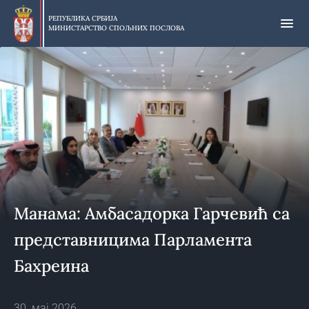
Прескочи
на
РЕПУБЛИКА СРБИЈА
МИНИСТАРСТВО СПОЉНИХ ПОСЛОВА
главни
део
садржаја
Mанама: Амбасадорка Гарчевић са
представницима Парламента
Бахреина
30. мај 2026.