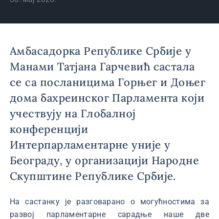
Амбасадорка Републике Србије у
Манами Татјана Гарчевић састала
се са посланицима Горњег и Доњег
дома бахреинског Парламента који
учествују на Глобалној
конференцији
Интерпарламентарне уније у
Београду, у организацији Народне
Скупштине Републике Србије.
На састанку је разговарано о могућностима за
развој парламентарне сарадње наше две