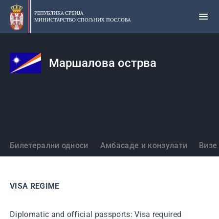
Прескочи
на
РЕПУБЛИКА СРБИЈА
МИНИСТАРСТВО СПОЉНИХ ПОСЛОВА
главни
део
садржаја
Маршалова острва
Државе
Билетерални односи
Амбасаде и конзулати
Визе
VISA REGIME
Diplomatic and official passports: Visa required