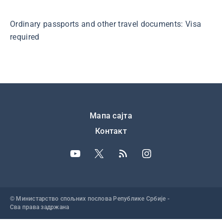
Ordinary passports and other travel documents: Visa
required
Подножје
Мапа сајта
Контакт
© Министарство спољних послова Републике Србије -
Сва права задржана