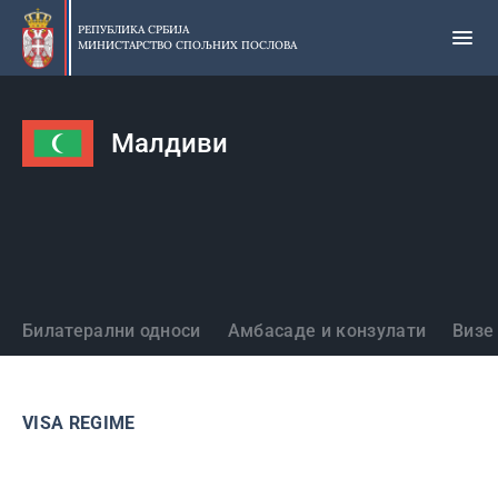
Прескочи
на
РЕПУБЛИКА СРБИЈА
МИНИСТАРСТВО СПОЉНИХ ПОСЛОВА
главни
део
садржаја
Малдиви
Државе
Билатерални односи
Амбасаде и конзулати
Визе
VISA REGIME