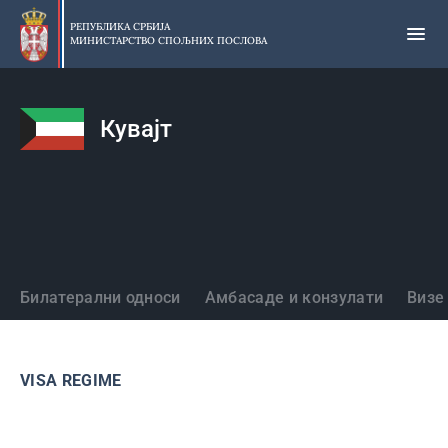
Прескочи
на
РЕПУБЛИКА СРБИЈА
МИНИСТАРСТВО СПОЉНИХ ПОСЛОВА
главни
део
садржаја
Кувајт
Државе
Билатерални односи
Амбасаде и конзулати
Визе
VISA REGIME