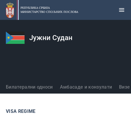
Прескочи
на
РЕПУБЛИКА СРБИЈА
МИНИСТАРСТВО СПОЉНИХ ПОСЛОВА
главни
део
садржаја
Јужни Судан
Државе
Билатерални односи
Амбасаде и конзулати
Визе
VISA REGIME