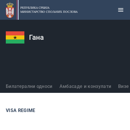
Прескочи
на
РЕПУБЛИКА СРБИЈА
МИНИСТАРСТВО СПОЉНИХ ПОСЛОВА
главни
део
садржаја
Гана
Државе
Билатерални односи
Амбасаде и конзулати
Визе
VISA REGIME