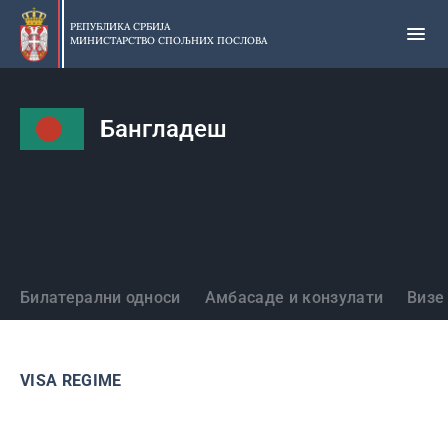
Прескочи
на
РЕПУБЛИКА СРБИЈА
МИНИСТАРСТВО СПОЉНИХ ПОСЛОВА
главни
део
садржаја
Бангладеш
Државе
Билатерални односи
Амбасаде и конзулати
Визе
VISA REGIME