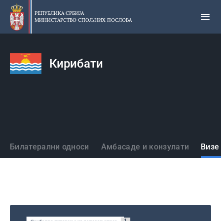
Прескочи
на
РЕПУБЛИКА СРБИЈА
МИНИСТАРСТВО СПОЉНИХ ПОСЛОВА
главни
део
садржаја
Кирибати
Државе
Билатерални односи
Амбасаде и конзулати
Визе