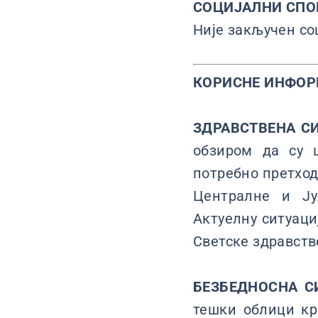
СОЦИЈАЛНИ СПО
Није закључен со
КОРИСНЕ ИНФО
ЗДРАВСТВЕНА С
обзиром да су ц
потребно претход
Централне и Ју
Актуелну ситуаци
Светске здравств
БЕЗБЕДНОСНА С
тешки облици кр