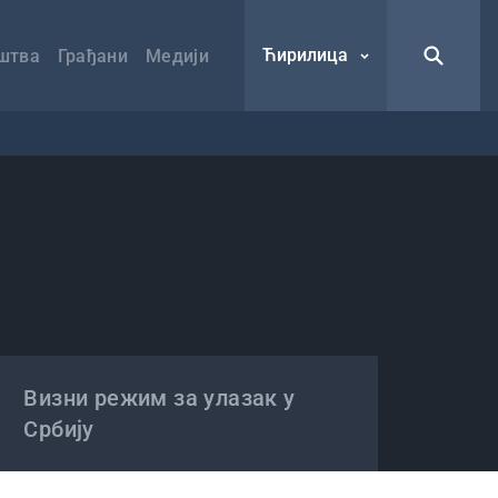
Ћирилица
штва
Грађани
Медији
Визни режим за улазак у
Србију