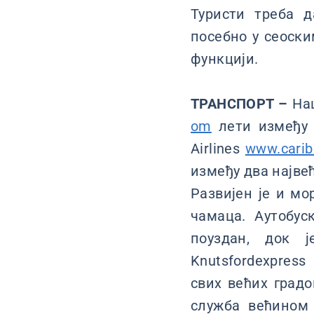
Туристи треба 
посебно у сеоски
функцији.
ТРАНСПОРТ –
Нац
om
лети између с
Airlines
www.carib
између два највећ
Развијен је и мо
чамаца. Аутобус
поуздан, док 
Knutsfordexpres
свих већих градо
служба већином 