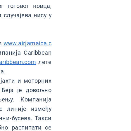
 готовог новца,
 случајева нису у
ss
www.airjamaica.c
панија Caribbean
aribbean.com
лете
а.
 јахти и моторних
 Беја је довољно
ењу. Компанија
е линије између
ини-бусева. Такси
бно распитати се