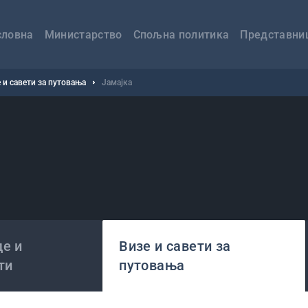
авна
вигација
словна
Министарство
Спољна политика
Представни
 и савети за путовања
Јамајка
е и
Визе и савети за
ти
путовања