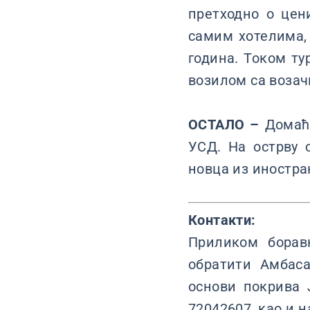
претходно о цен
самим хотелима,
година. Током т
возилом са возач
ОСТАЛО –
Домаћа
УСД. На острву 
новца из иностра
Контакти:
Приликом борав
обратити Амбаса
основи покрива 
72042607, као и 