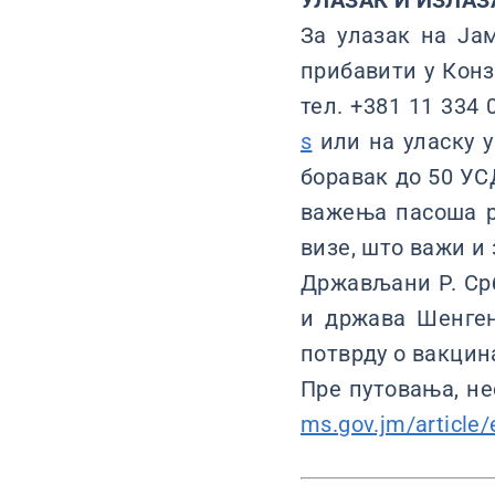
УЛАЗАК И ИЗЛАЗ
За улазак на Јам
прибавити у Конзу
тел. +381 11 334 
s
или на уласку у
боравак до 50 УСД
важења пасоша р
визе, што важи и
Држављани Р. Срб
и држава Шенген
потврду о вакцин
Пре путовања, не
ms.gov.jm/article/