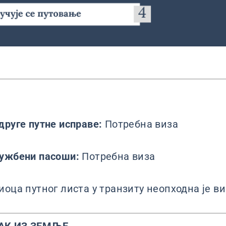
друге путне исправе:
Потребна виза
лужбени пасоши:
Потребна виза
иоца путног листа у транзиту неопходна је в