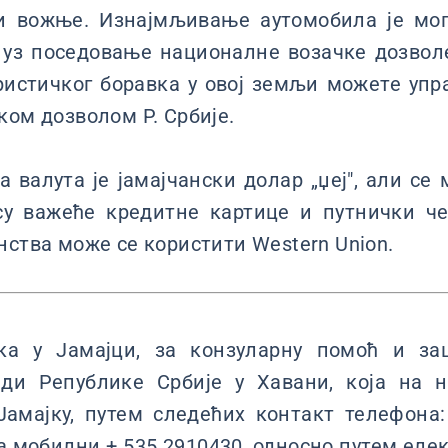
и вожње. Изнајмљивање аутомобила је мог
 уз поседовање националне возачке дозвол
уристичког боравка у овој земљи можете уп
ком дозволом Р. Србије.
 валута је јамајчански долар „џеј", али се
су важеће кредитне картице и путнички че
нства може се користити Western Union.
ка у Јамајци, за конзуларну помоћ и за
ди Републике Србије у Хавани, која на н
Јамајку, путем следећих контакт телефона:
на мобилни + 535 2910430, односно путем еле