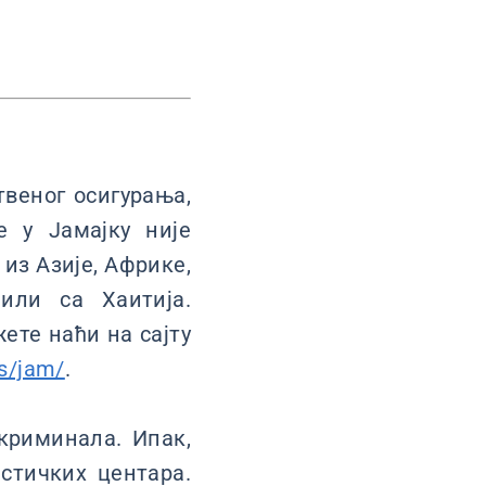
веног осигурања,
е у Јамајку није
из Азије, Африке,
или са Хаитија.
ете наћи на сајту
es/jam/
.
криминала. Ипак,
стичких центара.