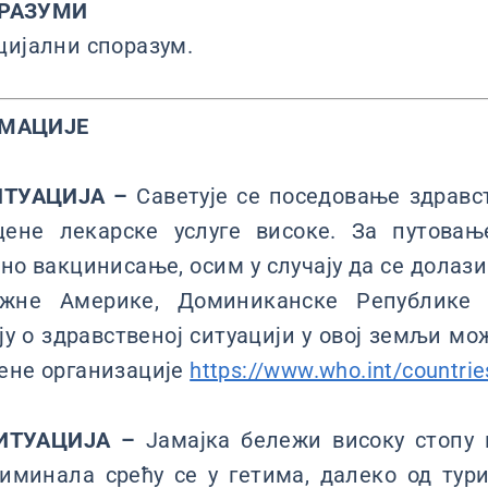
РАЗУМИ
цијални споразум.
РМАЦИЈЕ
ИТУАЦИЈА –
Саветује се поседовање здравст
ене лекарске услуге високе. За путовањ
но вакцинисање, осим у случају да се долази 
жне Америке, Доминиканске Републике 
ју о здравственој ситуацији у овој земљи мож
ене организације
https://www.who.int/countri
ИТУАЦИЈА –
Јамајка бележи високу стопу 
иминала срећу се у гетима, далеко од тури