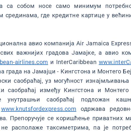
да са собом носе само минимум потребног
м срединама, где кредитне картице у већини
ионална авио компанија Air Jamaica Expre
вих важнијих градова Јамајке, а авио ком
bean-airlines.com
и InterCaribbean
www.interC
а града на Јамајци - Кингстона и Монтего Беј
рски саобраћај, уз могућност изнајмљивања
ки саобраћај између Кингстона и Монтего
је унутрашњи саобраћај подложан кашњ
s
www.knutsfordexpress.com
одржава редовн
ва. Препоручује се коришћење приватних м
не располаже таксиметрима, па је потре