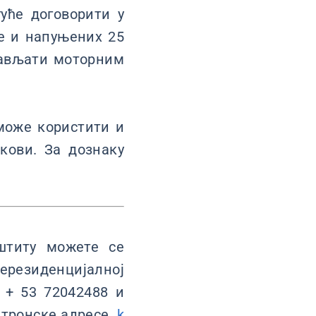
уће договорити у
е и напуњених 25
рављати моторним
 може користити и
кови. За дознаку
штиту можете се
ерезиденцијалној
 + 53 72042488 и
ктронске адресе.
k