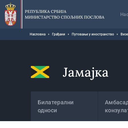
Прескочи
Гл
на
на
РЕПУБЛИКА СРБИЈА
главни
На
МИНИСТАРСТВО СПОЉНИХ ПОСЛОВА
део
садржаја
Мрвице
Насловна
Грађани
Путовање у иностранство
Визе
Јамајка
Државе
Билатерални
Амбасад
односи
конзула