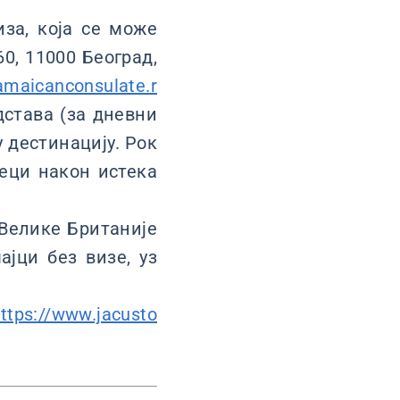
иза, која се може
60, 11000 Београд,
amaicanconsulate.r
дстава (за дневни
у дестинацију. Рок
еци након истека
 Велике Британије
јци без визе, уз
ttps://www.jacusto