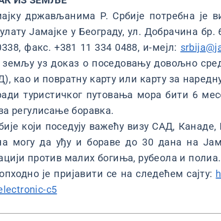
АК ИЗ ЗЕМЉЕ
ајку држављанима Р. Србије потребна је в
лату Јамајке у Београду, ул. Добрачина бр. 
0338, факс. +381 11 334 0488, и-мејл:
srbija@j
 земљу уз доказ о поседовању довољно сре
), као и повратну карту или карту за наредн
ади туристичког путовања мора бити 6 мес
 за регулисање боравка.
ије који поседују важећу визу САД, Канаде,
а могу да уђу и бораве до 30 дана на Јама
ацији против малих богиња, рубеола и полиа.
опходно је пријавити се на следећем сајту:
h
electronic-c5