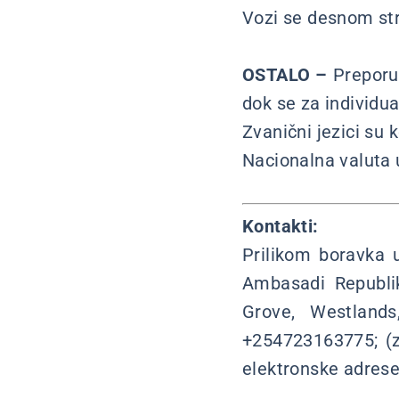
Vozi se desnom st
OSTALO –
Preporuč
dok se za individua
Zvanični jezici su 
Nacionalna valuta
Kontakti:
Prilikom boravka 
Ambasadi Republik
Grove, Westlands
+254723163775; (z
elektronske adres