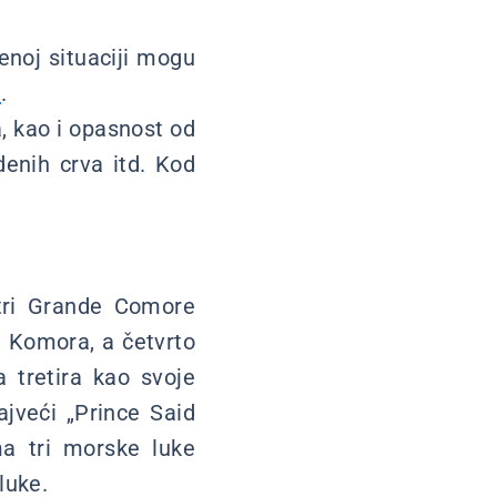
enoj situaciji mogu
t
.
, kao i opasnost od
denih crva itd. Kod
 tri Grande Comore
e Komora, a četvrto
 tretira kao svoje
ajveći „Prince Said
a tri morske luke
luke.