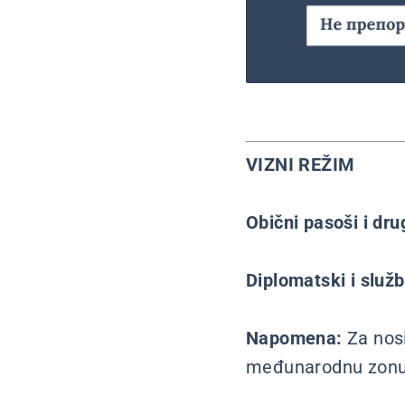
VIZNI REŽIM
Obični pasoši i dr
Diplomatski i služ
Napomena:
Za nos
međunarodnu zon