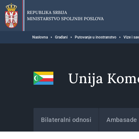
Preskoči
na
REPUBLIKA SRBIJA
glavni
MINISTARSTVO SPOLJNIH POSLOVA
deo
sadržaja
Breadcrumb
Naslovna
Građani
Putovanje u inostranstvo
Vize i sa
Unija Kom
Države
Bilateralni odnosi
Ambasade i