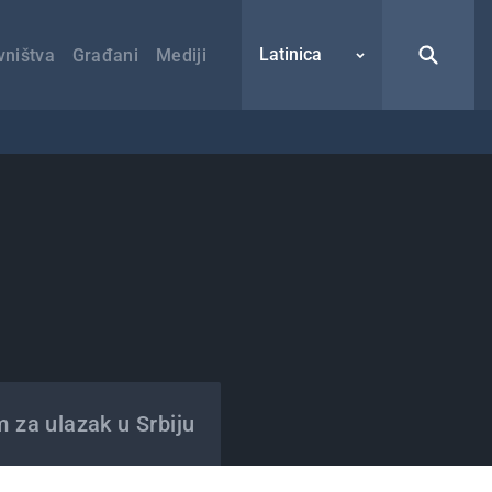
Latinica
vništva
Građani
Mediji
m za ulazak u Srbiju