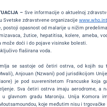
TUACIJA –
Sve informacije o aktuelnoj zdravstv
tu Svetske zdravstvene organizacije
www.who.in
, postoji opasnost od malarije u nižim predelima
mizavaca, žutice, hepatitisa, kolere, ameba, vo
 može doći i do pojave visinske bolesti.
sključivo flaširana voda.
lja se sastoje od četiri ostrva, od kojih su
Mwali), Anjouan (Nzwani) pod jurisdikcijom Unij
aore) je pod suverenitetom Francuske koja ga
jenje. Sva četiri ostrva imaju aerodrome, a n
zi u glavnom gradu Maroniju. Unija Komora im
 Moutsamoundou, koje međutim nisu i trgovačke 