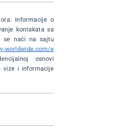
ora. Informacije o
ivanje kontakata sa
 se naći na sajtu
y-worldwide.com/e
ncijalnoj osnovi
 vize i informacije