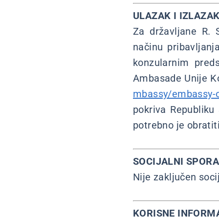
ULAZAK I IZLAZAK
Za državljane R. 
načinu pribavljanj
konzularnim pred
Ambasade Unije Ko
mbassy/embassy-of
pokriva Republiku 
potrebno je obrati
SOCIJALNI SPOR
Nije zaključen soci
KORISNE INFORM