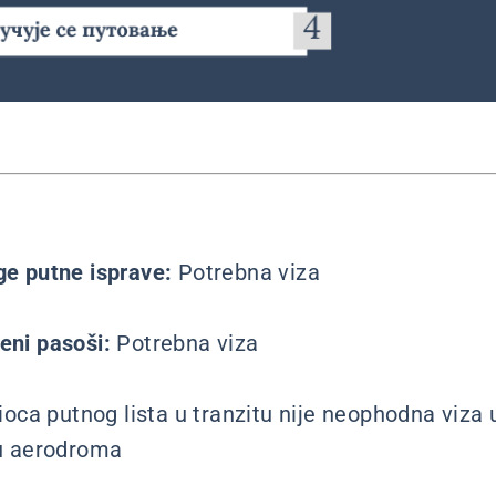
uge putne isprave:
Potrebna viza
beni pasoši:
Potrebna viza
ioca putnog lista u tranzitu nije neophodna viza
u aerodroma