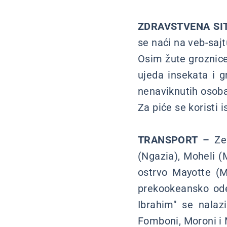
ZDRAVSTVENA SI
se naći na veb-saj
Osim žute groznice
ujeda insekata i g
nenaviknutih osoba
Za piće se koristi i
TRANSPORT –
Zem
(Ngazia), Moheli (
ostrvo Mayotte (M
prekookeansko odel
Ibrahim" se nala
Fomboni, Moroni i