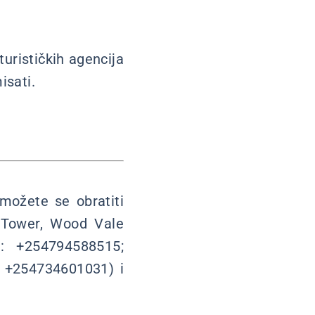
rističkih agencija
isati.
možete se obratiti
s Tower, Wood Vale
a: +254794588515;
a +254734601031) i