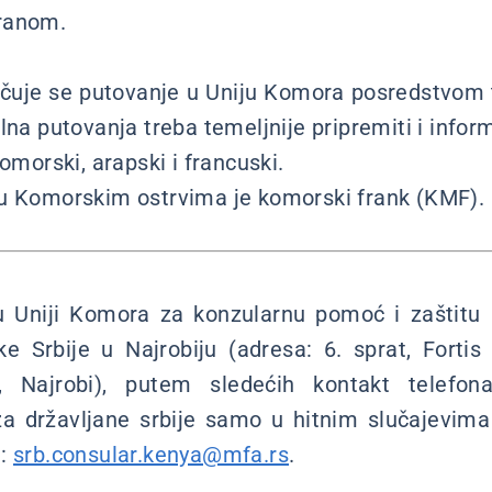
ranom.
uje se putovanje u Uniju Komora posredstvom tu
lna putovanja treba temeljnije pripremiti i inform
komorski, arapski i francuski.
 u Komorskim ostrvima je komorski frank (KMF).
u Uniji Komora za konzularnu pomoć i zaštitu 
e Srbije u Najrobiju (adresa: 6. sprat, Forti
, Najrobi), putem sledećih kontakt telefon
a državljane srbije samo u hitnim slučajevim
e:
srb.consular.kenya@mfa.rs
.