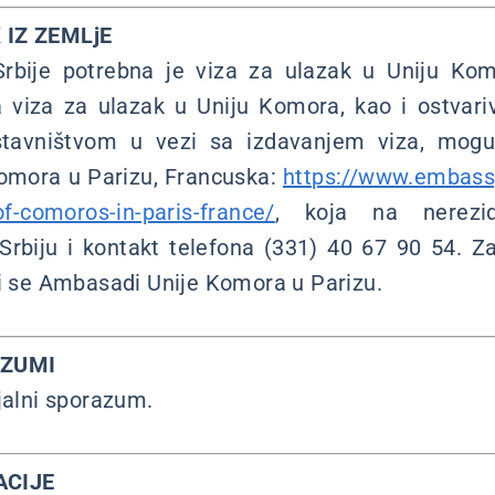
 IZ ZEMLjE
Srbije potrebna je viza za ulazak u Uniju Kom
a viza za ulazak u Uniju Komora, kao i ostvar
stavništvom u vezi sa izdavanjem viza, mogu
mora u Parizu, Francuska:
https://www.embass
-comoros-in-paris-france/
, koja na nerezide
Srbiju i kontakt telefona (331) 40 67 90 54. Za
ti se Ambasadi Unije Komora u Parizu.
AZUMI
jalni sporazum.
ACIJE