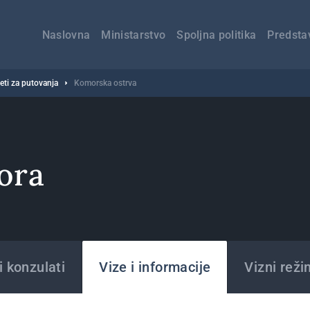
Главна
навигација
Naslovna
Ministarstvo
Spoljna politika
Predsta
veti za putovanja
Komorska ostrva
ora
 konzulati
Vize i informacije
Vizni reži