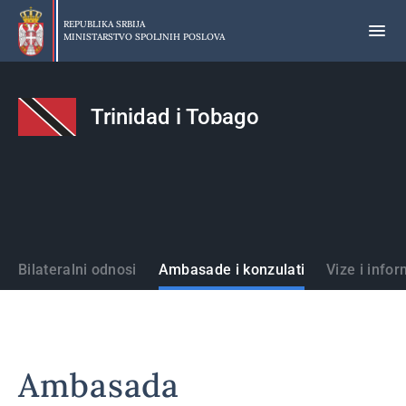
Preskoči
na
REPUBLIKA SRBIJA
MINISTARSTVO SPOLJNIH POSLOVA
glavni
deo
sadržaja
Trinidad i Tobago
Države
Bilateralni odnosi
Ambasade i konzulati
Vize i infor
Ambasada