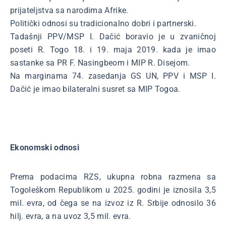
prijateljstva sa narodima Afrike.
Politički odnosi su tradicionalno dobri i partnerski.
Tadašnji PPV/MSP I. Dačić boravio je u zvaničnoj
poseti R. Togo 18. i 19. maja 2019. kada je imao
sastanke sa PR F. Nasingbeom i MIP R. Disejom.
Na marginama 74. zasedanja GS UN, PPV i MSP I.
Dačić je imao bilateralni susret sa MIP Togoa.
Ekonomski odnosi
Prema podacima RZS, ukupna robna razmena sa
Togoleškom Republikom u 2025. godini je iznosila 3,5
mil. evra, od čega se na izvoz iz R. Srbije odnosilo 36
hilj. evra, a na uvoz 3,5 mil. evra.