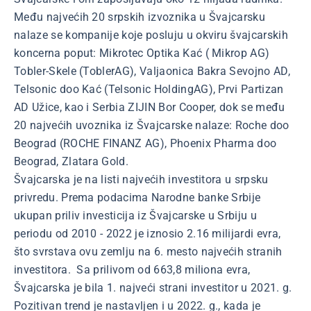
Među najvećih 20 srpskih izvoznika u Švajcarsku
nalaze se kompanije koje posluju u okviru švajcarskih
koncerna poput: Mikrotec Optika Kać ( Mikrop AG)
Tobler-Skele (ToblerAG), Valjaonica Bakra Sevojno AD,
Telsonic doo Kać (Telsonic HoldingAG), Prvi Partizan
AD Užice, kao i Serbia ZIJIN Bor Cooper, dok se među
20 najvećih uvoznika iz Švajcarske nalaze: Roche doo
Beograd (ROCHE FINANZ AG), Phoenix Pharma doo
Beograd, Zlatara Gold.
Švajcarska je na listi najvećih investitora u srpsku
privredu. Prema podacima Narodne banke Srbije
ukupan priliv investicija iz Švajcarske u Srbiju u
periodu od 2010 - 2022 je iznosio 2.16 milijardi evra,
što svrstava ovu zemlju na 6. mesto najvećih stranih
investitora. Sa prilivom od 663,8 miliona evra,
Švajcarska je bila 1. najveći strani investitor u 2021. g.
Pozitivan trend je nastavljen i u 2022. g., kada je