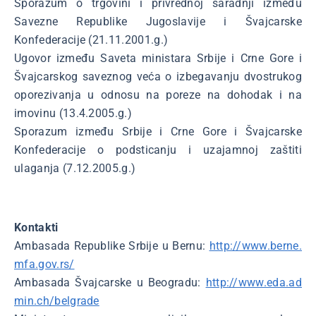
Sporazum o trgovini i privrednoj saradnji između
Savezne Republike Jugoslavije i Švajcarske
Konfederacije (21.11.2001.g.)
Ugovor između Saveta ministara Srbije i Crne Gore i
Švajcarskog saveznog veća o izbegavanju dvostrukog
oporezivanja u odnosu na poreze na dohodak i na
imovinu (13.4.2005.g.)
Sporazum između Srbije i Crne Gore i Švajcarske
Konfederacije o podsticanju i uzajamnoj zaštiti
ulaganja (7.12.2005.g.)
Kontakti
Ambasada Republike Srbije u Bernu:
http://www.berne.
mfa.gov.rs/
Ambasada Švajcarske u Beogradu:
http://www.eda.ad
min.ch/belgrade