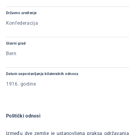
Državno uređenje
Konfederacija
Glavni grad
Bern
Datum uspostavljanja bilateralnih odnosa
1916. godine
Politički odnosi
Između dve zemlje je ustanovljena praksa održavanja