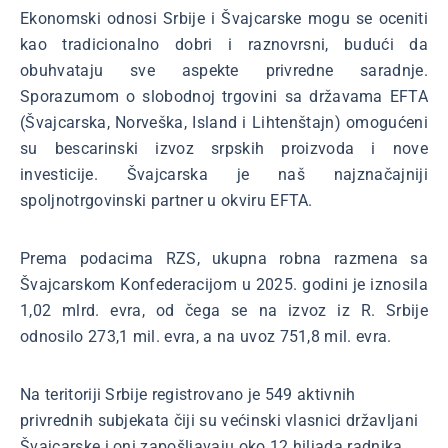
Ekonomski odnosi Srbije i Švajcarske mogu se oceniti
kao tradicionalno dobri i raznovrsni, budući da
obuhvataju sve aspekte privredne saradnje.
Sporazumom o slobodnoj trgovini sa državama EFTA
(Švajcarska, Norveška, Island i Lihtenštajn) omogućeni
su bescarinski izvoz srpskih proizvoda i nove
investicije. Švajcarska je naš najznačajniji
spoljnotrgovinski partner u okviru EFTA.
Prema podacima RZS, ukupna robna razmena sa
Švajcarskom Konfederacijom u 2025. godini je iznosila
1,02 mlrd. evra, od čega se na izvoz iz R. Srbije
odnosilo 273,1 mil. evra, a na uvoz 751,8 mil. evra.
Na teritoriji Srbije registrovano je 549 aktivnih
privrednih subjekata čiji su većinski vlasnici državljani
Švajcarske i oni zapošljavaju oko 12 hiljada radnika.