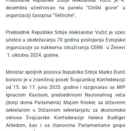
Predsednik Republike Srbije Aleksandar Vučić je 4.
decembra učestvovao na panelu ''Ciriški govor'' u
organizaciji časopisa ''Veltvohe''.
Predsednik Republike Srbije Aleksandar Vučić je uzeo
učešće u obeležavanju 70 godina postojanja Evropske
organizacije za nuklearna istraživanja CERN u Ženevi
1. oktobra 2024. godine.
Ministar spoljnih poslova Republike Srbije Marko Đurić
boravio je u zvaničnoj poseti Švajcarskoj Konfederaciji
od 15. do 17. juna 2025. godine i razgovarao sa MIP
Ignaciom Kasisom, predsednicom Nacionalnog veća
(donji doma Parlamenta) Majom Riniker, sa državnim
sekretarom u Državnom sekretarijatu za ekonomske
odnose Švajcarske Konfederacije Helene Budliger
Artiedom, kao i sa članovima Parlamentarne grupe