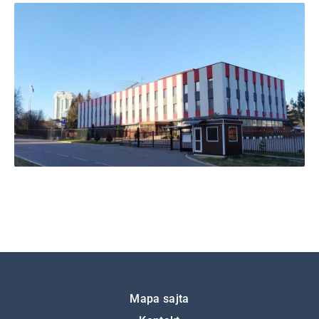
Подножје
Mapa sajta