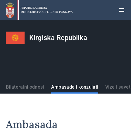
Preskoči
na
REPUBLIKA SRBIJA
MINISTARSTVO SPOLJNIH POSLOVA
glavni
deo
sadržaja
Kirgiska Republika
Države
Bilateralni odnosi
Ambasade i konzulati
Vize i save
Ambasada