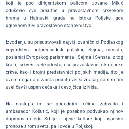
koji je pod dirigentskom palicom Jovane Mikić
oduševio sve prisutne u pravoslavnom crkvenom
hramu u Hajnuvki, gradu na istoku Poljske, gde
uglavnom živi pravoslavno stanovništvo.
Izvođenju su prisustvovali najviši zvaničnici Podlaskog
vojvodstva, potpredsednik poljskog Sejma, ministri,
poslanici Evropskog parlamenta i Sejma i Senata iz tog
kraja, crkveni velikodostojnici pravoslavne i katoličke
crkve, kao i brojni predstavnici poljskih medija, što je
ovom događaju zaista pridalo veliki značaj, samim tim
uveličavši uspeh dečaka i devojčica iz Niša.
Na nastupu im se prigodnim rečima zahvalio i
ambasador Košutić, koji je posebno podvukao njihov
doprinos ugledu Srbije i njene kulture koji uspešno
pronose širom sveta, pa i ovde u Poljskoj.