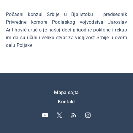
Počasni konzul Srbije u Bjalistoku i predsednik
Privredne komore Podlaskog vojvodstva Jaroslav
Antihovič uručio je našoj deci prigodne poklone i rekao
im da su učinili veliku stvar za vidljivost Srbije u ovom
delu Poljske.
Подножје
Mapa sajta
Kontakt