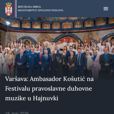
Preskoči
na
REPUBLIKA SRBIJA
MINISTARSTVO SPOLJNIH POSLOVA
glavni
deo
sadržaja
Varšava: Ambasador Košutić na
Festivalu pravoslavne duhovne
muzike u Hajnuvki
18. maj 2026.