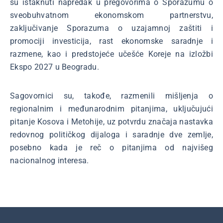
su istaknuti napredak u pregovorima o Sporazumu o
sveobuhvatnom ekonomskom partnerstvu,
zaključivanje Sporazuma o uzajamnoj zaštiti i
promociji investicija, rast ekonomske saradnje i
razmene, kao i predstojeće učešće Koreje na izložbi
Ekspo 2027 u Beogradu.
Sagovornici su, takođe, razmenili mišljenja o
regionalnim i međunarodnim pitanjima, uključujući
pitanje Kosova i Metohije, uz potvrdu značaja nastavka
redovnog političkog dijaloga i saradnje dve zemlje,
posebno kada je reč o pitanjima od najvišeg
nacionalnog interesa.