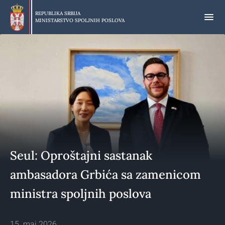
Preskoči
na
REPUBLIKA SRBIJA
MINISTARSTVO SPOLJNIH POSLOVA
glavni
deo
sadržaja
Seul: Oproštajni sastanak
ambasadora Grbića sa zamenicom
ministra spoljnih poslova
15. maj 2026.