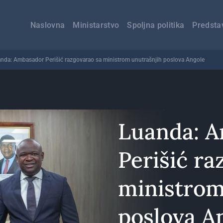
Главна
навигација
Naslovna
Ministarstvo
Spoljna politika
Predsta
nda: Ambasador Perišić razgovarao sa ministrom unutrašnjih poslova Angole
Luanda: 
Perišić ra
ministrom
poslova A