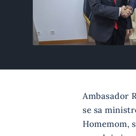
Ambasador Re
se sa minist
Homemom, sa 