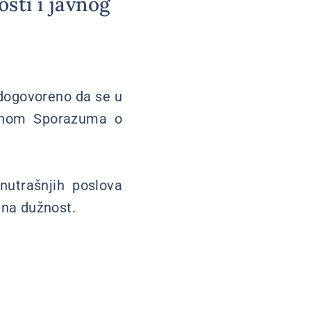
sti i javnog
 dogovoreno da se u
menom Sporazuma o
nutrašnjih poslova
 na dužnost.