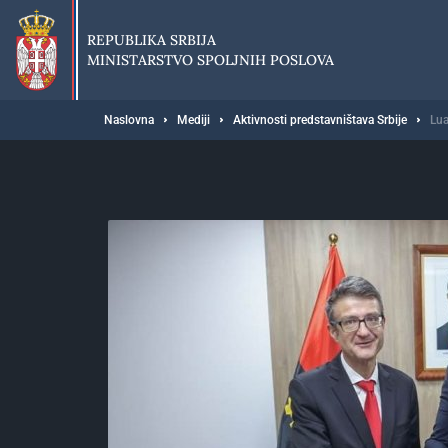
Preskoči
na
REPUBLIKA SRBIJA
glavni
MINISTARSTVO SPOLJNIH POSLOVA
deo
sadržaja
Breadcrumb
Naslovna
Mediji
Aktivnosti predstavništava Srbije
Lua