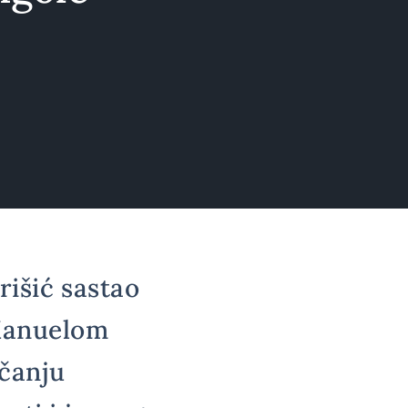
rišić sastao
 Manuelom
čanju