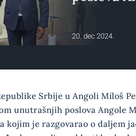
20. dec 2024.
publike Srbije u Angoli Miloš Pe
rom unutrašnjih poslova Angole
kojim je razgovarao o daljem ja