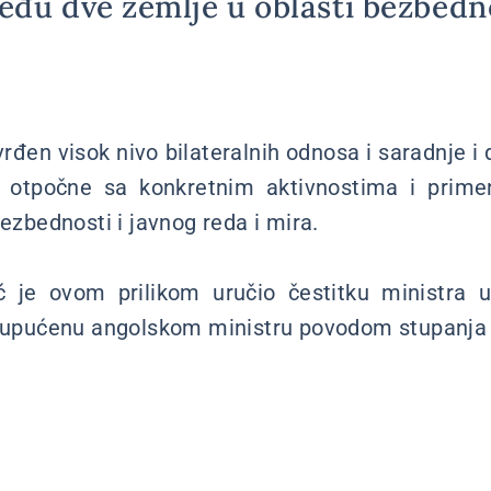
eđu dve zemlje u oblasti bezbedno
vrđen visok nivo bilateralnih odnosa i saradnje i
 otpočne sa konkretnim aktivnostima i pri
bezbednosti i javnog reda i mira.
 je ovom prilikom uručio čestitku ministra u
a upućenu angolskom ministru povodom stupanja