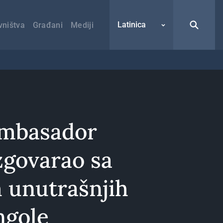
Latinica
vništva
Građani
Mediji
Ambasador
zgovarao sa
 unutrašnjih
ngole