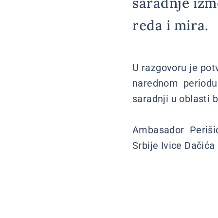
saradnje izm
reda i mira.
U razgovoru je pot
narednom periodu
saradnji u oblasti 
Ambasador Perišić
Srbije Ivice Dačić