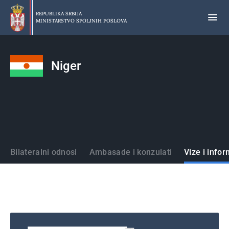
Preskoči
na
REPUBLIKA SRBIJA
MINISTARSTVO SPOLJNIH POSLOVA
glavni
deo
sadržaja
Niger
Države
Bilateralni odnosi
Ambasade i konzulati
Vize i infor