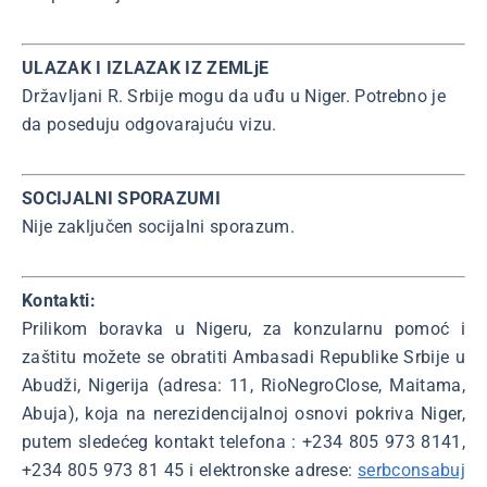
ULAZAK I IZLAZAK IZ ZEMLjE
Državljani R. Srbije mogu da uđu u Niger. Potrebno je
da poseduju odgovarajuću vizu.
SOCIJALNI SPORAZUMI
Nije zaključen socijalni sporazum.
Kontakti:
Prilikom boravka u Nigeru, za konzularnu pomoć i
zaštitu možete se obratiti Ambasadi Republike Srbije u
Abudži, Nigerija (adresa: 11, RioNegroClose, Maitama,
Abuja), koja na nerezidencijalnoj osnovi pokriva Niger,
putem sledećeg kontakt telefona : +234 805 973 8141,
+234 805 973 81 45 i elektronske adrese:
serbconsabuj