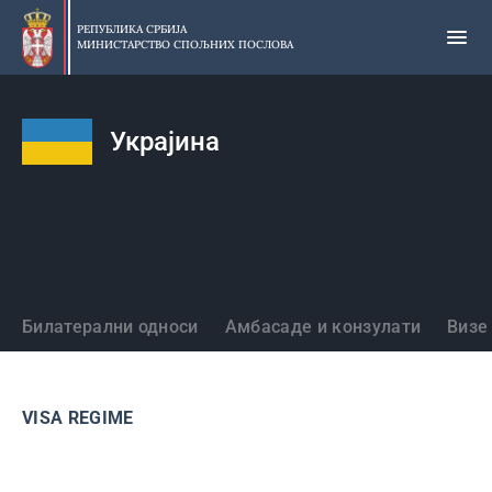
Прескочи
на
РЕПУБЛИКА СРБИЈА
МИНИСТАРСТВО СПОЉНИХ ПОСЛОВА
главни
део
садржаја
Украјина
Државе
Билатерални односи
Амбасаде и конзулати
Визе
VISA REGIME