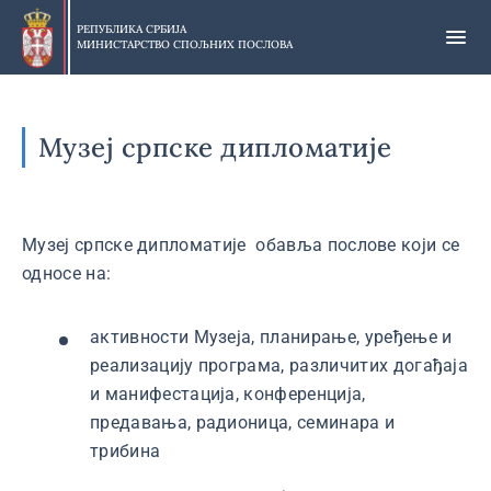
Прескочи
на
РЕПУБЛИКА СРБИЈА
МИНИСТАРСТВО СПОЉНИХ ПОСЛОВА
главни
део
садржаја
Музеј српске дипломатије
Музеј српске дипломатије обавља послове који се
односе на:
активности Музеја, планирање, уређење и
реализацију програма, различитих догађаја
и манифестација, конференција,
предавања, радионица, семинара и
трибина