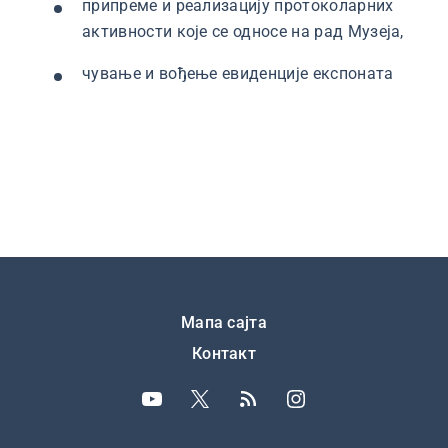
припреме и реализацију протоколарних
активности које се односе на рад Музеја,
чување и вођење евиденције експоната
Подножје
Мапа сајта
Контакт