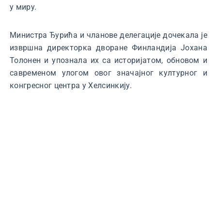
у миру.
Министра Ђурића и чланове делегације дочeкала је
извршна директорка дворане Финландија Јохана
Толонен и упознала их са историјатом, обновом и
савременом улогом овог значајног културног и
конгресног центра у Хелсинкију.