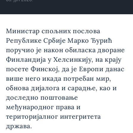
Министар спољних послова
Републике Србије Марко Ђурић
поручио је након обиласка дворане
Финландија у Хелсинкију, на крају
посете Финској, да је Европи данас
више него икада потребан мир,
обнова дијалога и сарадње, као и
доследно поштовање
међународног права и
територијалног интегритета
држава.