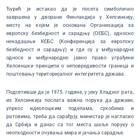
Ђурић је истакао да је посета симболично
завршена у дворани Финландија у Хелсинкију,
месту на којем је основана Организација за
европску безбедност и сарадњу (ОЕБС), односно
некадашњи КЕБС (Конференција за европску
безбедност и сарадњу) и где су у међународне
односе и међународно јавно право уграђени
Хелсиншки принципи о неповредивости граница и
поштовању територијалног интегритета држава.
Подсетивши да је 1975. године, у јеку Хладног рата,
из Хелсинкија послата важна порука да државе,
упркос идеолошким поделама, сукобима и
ратовима, треба да сарађују, министар је нагласио
да Србија и данас са тог места шаље поруку о
неопходности очувања мира и јачања сарадње.