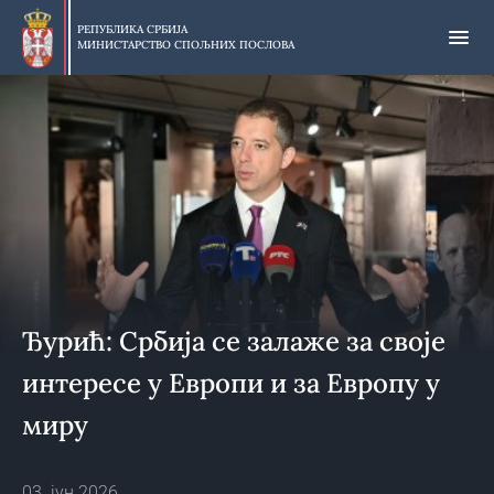
Прескочи
на
РЕПУБЛИКА СРБИЈА
МИНИСТАРСТВО СПОЉНИХ ПОСЛОВА
главни
део
садржаја
Ђурић: Србија се залаже за своје
интересе у Европи и за Европу у
миру
03. јун 2026.