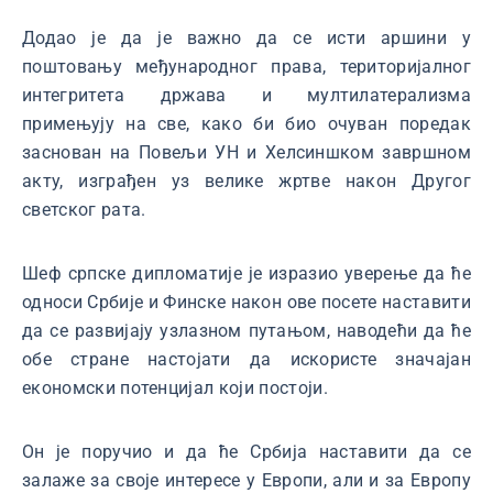
Додао је да је важно да се исти аршини у
поштовању међународног права, територијалног
интегритета држава и мултилатерализма
примењују на све, како би био очуван поредак
заснован на Повељи УН и Хелсиншком завршном
акту, изграђен уз велике жртве након Другог
светског рата.
Шеф српске дипломатије је изразио уверење да ће
односи Србије и Финске након ове посете наставити
да се развијају узлазном путањом, наводећи да ће
обе стране настојати да искористе значајан
економски потенцијал који постоји.
Он је поручио и да ће Србија наставити да се
залаже за своје интересе у Европи, али и за Европу