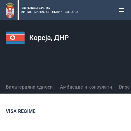
Прескочи
на
РЕПУБЛИКА СРБИЈА
МИНИСТАРСТВО СПОЉНИХ ПОСЛОВА
главни
део
садржаја
Кореја, ДНР
Државе
Билатерални односи
Амбасаде и конзулати
Визе
VISA REGIME